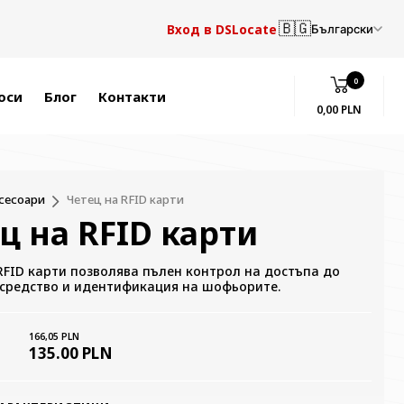
🇧🇬
Вход в DSLocate
Български
0
оси
Блог
Контакти
0,00 PLN
сесоари
Четец на RFID карти
ц на RFID карти
RFID карти позволява пълен контрол на достъпа до
 средство и идентификация на шофьорите.
166,05 PLN
135.00 PLN