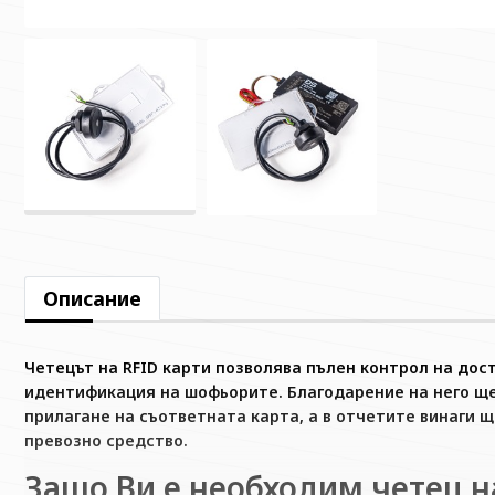
Описание
Четецът на RFID карти позволява пълен контрол на дос
идентификация на шофьорите. Благодарение на него щ
прилагане на съответната карта, а в отчетите винаги 
превозно средство.
Защо Ви е необходим четец н