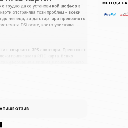
МЕТОДИ НА
 е трудно да се установи
кой шофьор в
 карти отстранява този проблем –
всеки
 до четеца, за да стартира превозното
системата DSLocate, което
улеснява
о и е
свързан с GPS локатора.
Превозното
ложи приписаната RFID карта.
Всяко
ата информация е видима в приложението
 служители използват едно превозно
еоторизирана употреба.
Идеален за
я, които искат да имат ясно
ните средства.
НАПИШЕ ОТЗИВ
и
 Вашата фирма множество ползи: