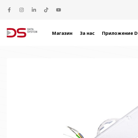
Прескачане към съдържанието
Магазин
За нас
Приложение D