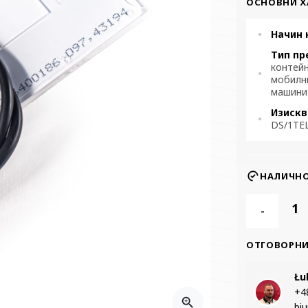
ОСНОВНИ Х
Начин 
Тип пр
контей
мобилн
машини
Изискв
DS/1TE
НАЛИЧН
-
ОТГОВОРНИ
Łu
+48
zoom_in
bi