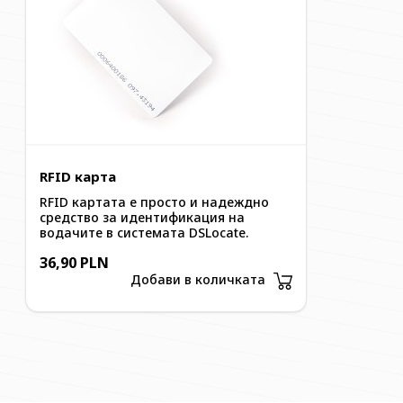
и се появяват на екрана на смартфона. Ако не изп
смартфона си, уведомленията ще се изпращат на им
на акаунт в системата DSLocate, чрез браузър на
RFID карта
RFID картата е просто и надеждно
средство за идентификация на
водачите в системата DSLocate.
36,90 PLN
Добави в количката