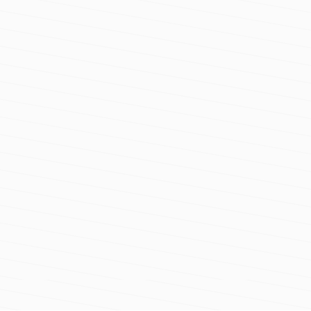
олзвате приложението DSLocate на
ейл адреса, посочен при създаването
 стандартен компютър.