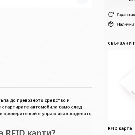
Гаранцио
Налични 
СВЪРЗАНИ 
тъпа до превозното средство и
е стартирате автомобила само след
ще проверите кой е управлявал даденото
RFID карта
а RFID карти?