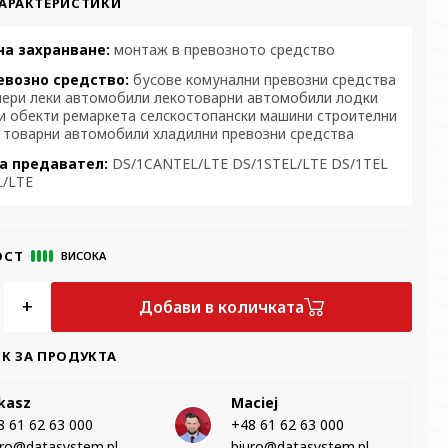
АРАКТЕРИСТИКИ
на захранване:
монтаж в превозното средство
евозно средство:
бусове комунални превозни средства
нери леки автомобили лекотоварни автомобили лодки
и обекти ремаркета селскостопански машини строителни
 товарни автомобили хладилни превозни средства
а предавател:
DS/1CANTEL/LTE DS/1STEL/LTE DS/1TEL
L/LTE
ОСТ
ВИСОКА
+
Добави в количката
К ЗА ПРОДУКТА
kasz
Maciej
 61 62 63 000‬
+48 61 62 63 000‬
uro@datasystem.pl
biuro@datasystem.pl