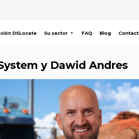
ación DSLocate
Su sector
FAQ
Blog
Contac
 System y Dawid Andres