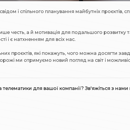
відом і спільного планування майбутніх проєктів, с
ше честь, а й мотивація для подальшого розвитку та 
і і є натхненням для всіх нас.
них проєктів, які покажуть, чого можна досягти завдя
рожі ми отримуємо новий погляд на світ і можливіст
 телематики для вашої компанії? Зв'яжіться з нами 