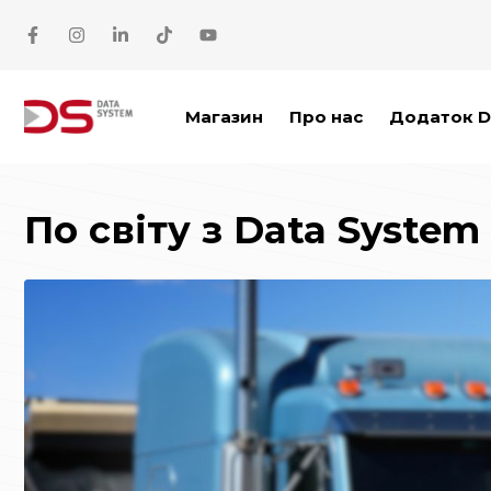
Перейти до основного вмісту
Магазин
Про нас
Додаток D
По світу з Data Syste