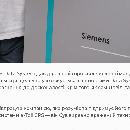
ом Data System Давід розповів про свої численні ман
 місця ідеально узгоджується з цінностями Data Syst
агнення до досконалості. Крім того, як сам Давід, т
впраця з компанією, яка розуміє та підтримує його пр
системи e-Toll GPS — він був виразно вражений тех