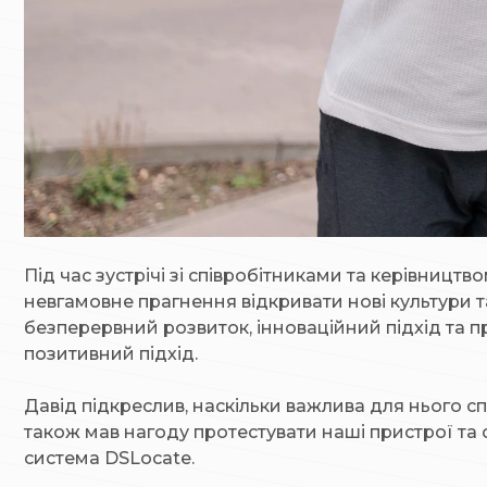
Під час зустрічі зі співробітниками та керівництв
невгамовне прагнення відкривати нові культури та
безперервний розвиток, інноваційний підхід та пр
позитивний підхід.
Давід підкреслив, наскільки важлива для нього спі
також мав нагоду протестувати наші пристрої та 
система DSLocate.