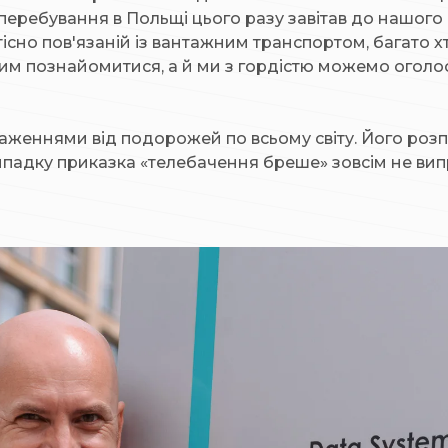
перебування в Польщі цього разу завітав до нашого 
існо пов'язаній із вантажним транспортом, багато х
ним познайомитися, а й ми з гордістю можемо огол
еннями від подорожей по всьому світу. Його розпові
 випадку приказка «телебачення бреше» зовсім не ви