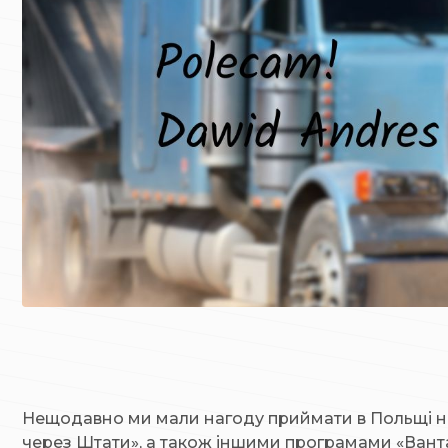
Нещодавно ми мали нагоду приймати в Польщі не
через Штати», а також іншими програмами «Вантаж