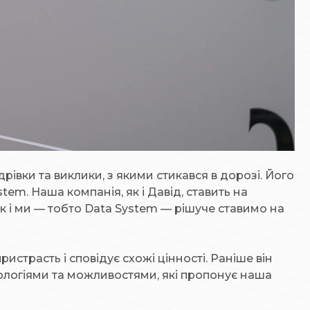
дрівки та виклики, з якими стикався в дорозі. Його
em. Наша компанія, як і Давід, ставить на
ак і ми — тобто Data System — рішуче ставимо на
истрасть і сповідує схожі цінності. Раніше він
нологіями та можливостями, які пропонує наша