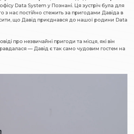
офісу Data System у Познані. Ця зустріч була для
то з нас постійно стежить за пригодами Давіда в
осити, що Давід приєднався до нашої родини Data
ді про незвичайні пригоди та місця, які він
правдалася — Давід є так само чудовим гостем на