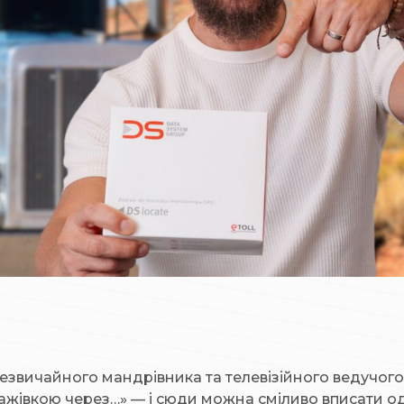
звичайного мандрівника та телевізійного ведучог
івкою через…» — і сюди можна сміливо вписати одну 