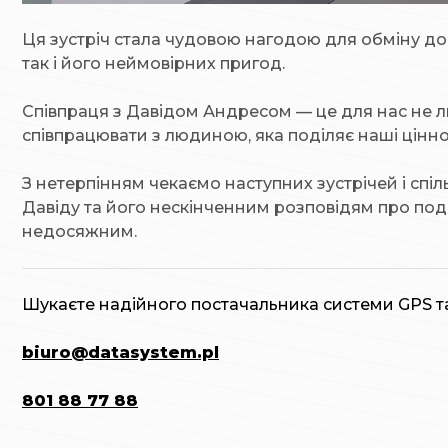
Ця зустріч стала чудовою нагодою для обміну дос
так і його неймовірних пригод.
Співпраця з Давідом Андресом — це для нас не ли
співпрацювати з людиною, яка поділяє наші цінност
З нетерпінням чекаємо наступних зустрічей і спіль
Давіду та його нескінченним розповідям про подо
недосяжним.
Шукаєте надійного постачальника системи GPS та
biuro@datasystem.pl
801 88 77 88