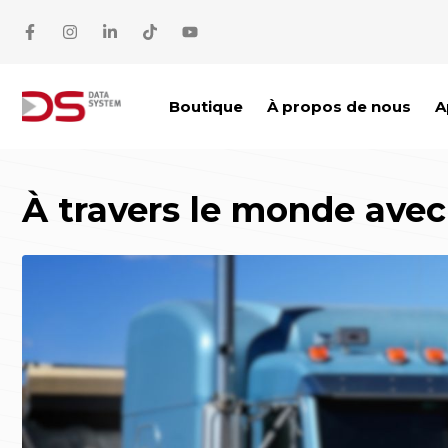
Aller au contenu
Boutique
À propos de nous
A
À travers le monde ave