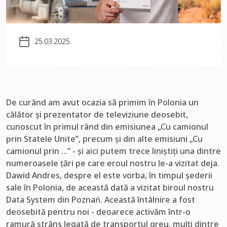
25.03.2025
De curând am avut ocazia să primim în Polonia un
călător și prezentator de televiziune deosebit,
cunoscut în primul rând din emisiunea „Cu camionul
prin Statele Unite”, precum și din alte emisiuni „Cu
camionul prin …” - și aici putem trece liniștiți una dintre
numeroasele țări pe care eroul nostru le-a vizitat deja.
Dawid Andres, despre el este vorba, în timpul șederii
sale în Polonia, de această dată a vizitat biroul nostru
Data System din Poznań. Această întâlnire a fost
deosebită pentru noi - deoarece activăm într-o
ramură strâns legată de transportul greu, mulți dintre