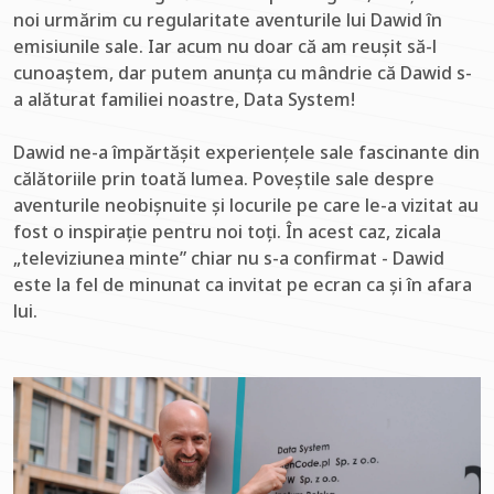
noi urmărim cu regularitate aventurile lui Dawid în
emisiunile sale. Iar acum nu doar că am reușit să-l
cunoaștem, dar putem anunța cu mândrie că Dawid s-
a alăturat familiei noastre, Data System!
Dawid ne-a împărtășit experiențele sale fascinante din
călătoriile prin toată lumea. Poveștile sale despre
aventurile neobișnuite și locurile pe care le-a vizitat au
fost o inspirație pentru noi toți. În acest caz, zicala
„televiziunea minte” chiar nu s-a confirmat - Dawid
este la fel de minunat ca invitat pe ecran ca și în afara
lui.