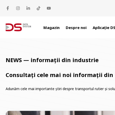
Sari la conținut
Magazin
Despre noi
Aplicație D
NEWS — informații din industrie
Consultați cele mai noi informații din
Adunăm cele mai importante știri despre transportul rutier și soluți