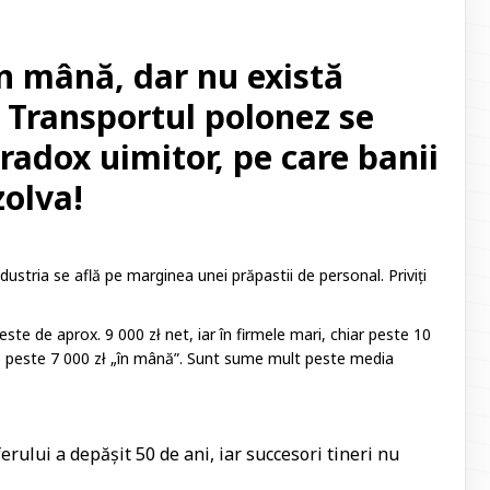
în mână, dar nu există
 Transportul polonez se
radox uimitor, pe care banii
zolva!
industria se află pe marginea unei prăpastii de personal. Priviți
este de aprox. 9 000 zł net, iar în firmele mari, chiar peste 10
igă peste 7 000 zł „în mână”. Sunt sume mult peste media
rului a depășit 50 de ani, iar succesori tineri nu