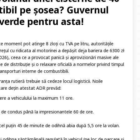
ibil pe șosea? Guvernul
verde pentru asta!
rice moment pot atinge 8 zloți cu TVA pe litru, autoritățile
ețul cu ridicata al motorinei a depășit deja bariera de 6300 zł
026), ceea ce a provocat panică și aprovizionări masive ale
le de distribuție și o relaxare oficială a normelor privind timpul
nsporturi interne de combustibili.
nța rutieră trebuie să cedeze locul logisticii. Noile
care dețin atestat ADR prevăd:
re a vehiculului la maximum 11 ore.
de condus până la impresionantele 60 de ore.
 cel puțin 45 de minute de odihnă abia după 5,5 ore la volan.
 odihna săptămânală regulată în vehicul (pe loc de parcare și