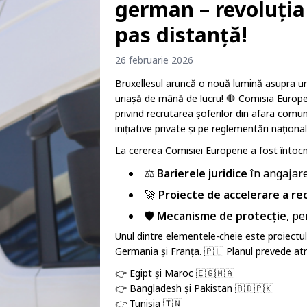
german – revoluția 
pas distanță!
26 februarie 2026
Bruxellesul aruncă o nouă lumină asupra une
uriașă de mână de lucru! 🛑 Comisia Europea
privind recrutarea șoferilor din afara comuni
inițiative private și pe reglementări național
La cererea Comisiei Europene a fost întoc
⚖️
Barierele juridice
în angajare
🚀
Proiecte de accelerare a rec
🛡️
Mecanisme de protecție
, pe
Unul dintre elementele-cheie este proiectu
Germania și Franța. 🇵🇱 Planul prevede atr
👉 Egipt și Maroc 🇪🇬🇲🇦
👉 Bangladesh și Pakistan 🇧🇩🇵🇰
👉 Tunisia 🇹🇳