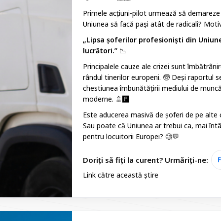
Primele acțiuni-pilot urmează să demareze c
Uniunea să facă pași atât de radicali? Moti
„Lipsa șoferilor profesioniști din Uniu
lucrători.”
📉
Principalele cauze ale crizei sunt îmbătrânir
rândul tinerilor europeni. 🧓 Deși raportul
chestiunea îmbunătățirii mediului de muncă 
moderne. 🚿🅿️
Este aducerea masivă de șoferi de pe alte 
Sau poate că Uniunea ar trebui ca, mai întâ
pentru locuitorii Europei? 🧐💬
Doriți să fiți la curent? Urmăriți-ne:
Link către această știre