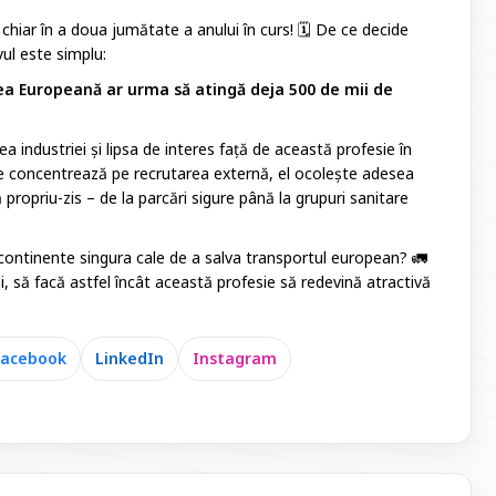
hiar în a doua jumătate a anului în curs! 🗓️ De ce decide
vul este simplu:
nea Europeană ar urma să atingă deja 500 de mii de
ea industriei și lipsa de interes față de această profesie în
 se concentrează pe recrutarea externă, el ocolește adesea
propriu-zis – de la parcări sigure până la grupuri sanitare
continente singura cale de a salva transportul european? 🚛
i, să facă astfel încât această profesie să redevină atractivă
Facebook
LinkedIn
Instagram