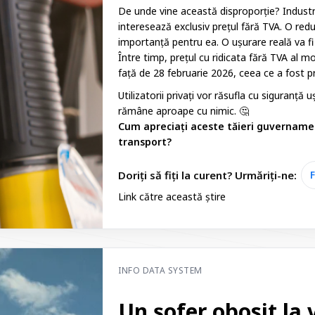
De unde vine această disproporție? Industri
interesează exclusiv prețul fără TVA. O red
importanță pentru ea. O ușurare reală va fi
Între timp, prețul cu ridicata fără TVA al 
față de 28 februarie 2026, ceea ce a fost pr
Utilizatorii privați vor răsufla cu siguranță 
rămâne aproape cu nimic. 🤔
Cum apreciați aceste tăieri guvernamen
transport?
Doriți să fiți la curent? Urmăriți-ne:
Link către această știre
INFO DATA SYSTEM
Un șofer obosit la 