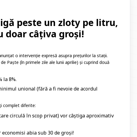
gă peste un zloty pe litru,
u doar câțiva groși!
unțat o intervenție expresă asupra prețurilor la stații.
 de Paște (în primele zile ale lunii aprilie) și cuprind două
% la 8%.
inimul unional (fără a fi nevoie de acordul
i complet diferite:
care circulă în scop privat) vor câștiga aproximativ
 economisi abia sub 30 de groși!