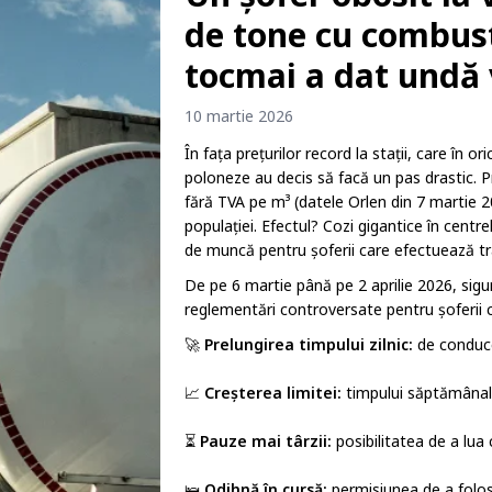
de tone cu combust
tocmai a dat undă 
10 martie 2026
În fața prețurilor record la stații, care în o
poloneze au decis să facă un pas drastic. Pr
fără TVA pe m³ (datele Orlen din 7 martie 2
populației. Efectul? Cozi gigantice în centre
de muncă pentru șoferii care efectuează tra
De pe 6 martie până pe 2 aprilie 2026, sigura
reglementări controversate pentru șoferii 
🚀
Prelungirea timpului zilnic:
de conduce
📈
Creșterea limitei:
timpului săptămânal 
⏳
Pauze mai târzii:
posibilitatea de a lua
🛌
Odihnă în cursă:
permisiunea de a folosi