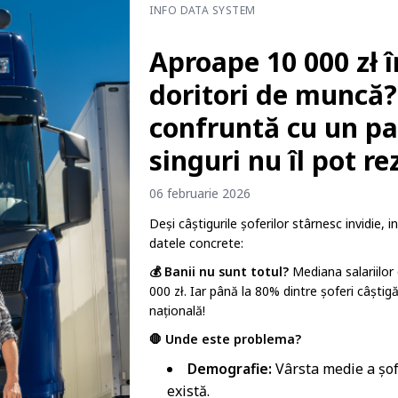
INFO DATA SYSTEM
Aproape 10 000 zł 
doritori de muncă?
confruntă cu un pa
singuri nu îl pot re
06 februarie 2026
Deși câștigurile șoferilor stârnesc invidie, 
datele concrete:
💰 Banii nu sunt totul?
Mediana salariilor 
000 zł. Iar până la 80% dintre șoferi câșt
națională!
🛑 Unde este problema?
Demografie:
Vârsta medie a șofe
există.