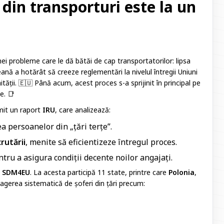
din transporturi este la un
i probleme care le dă bătăi de cap transportatorilor: lipsa
nă a hotărât să creeze reglementări la nivelul întregii Uniuni
tății. 🇪🇺 Până acum, acest proces s-a sprijinit în principal pe
e. 📑
mit un raport
IRU
, care analizează:
a persoanelor din „țări terțe”.
rutării
, menite să eficientizeze întregul proces.
ntru a asigura condiții decente noilor angajați.
l
SDM4EU
. La acesta participă 11 state, printre care
Polonia
,
agerea sistematică de șoferi din țări precum: