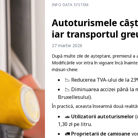
INFO DATA SYSTEM
Autoturismele câști
iar transportul gre
27 martie 2026
După multe zile de așteptare, premierul a an
Modificările vor intra în vigoare încă înainte
măsuri-cheie:
📉 Reducerea TVA-ului de la 23
📉 Diminuarea accizei până la m
Bruxellesului).
În practică, aceasta înseamnă două realităț
🚗
Utilizatorii autoturismelor
(
1,30 zł pe litru.
🚛
Proprietarii de camioane
vor