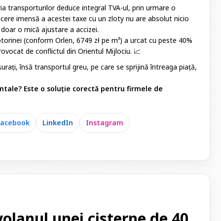
a transporturilor deduce integral TVA-ul, prin urmare o
ucere imensă a acestei taxe cu un zloty nu are absolut nicio
 doar o mică ajustare a accizei.
motorinei (conform Orlen, 6749 zł pe m³) a urcat cu peste 40%
ovocat de conflictul din Orientul Mijlociu. 📈
ușurați, însă transportul greu, pe care se sprijină întreaga piață,
tale? Este o soluție corectă pentru firmele de
Facebook
LinkedIn
Instagram
volanul unei cisterne de 40