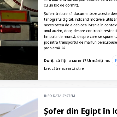
cu un loc de dormit).
Șoferii trebuie să documenteze aceste dero
tahograful digital, indicând motivele utiliză
necesitatea de a debloca livrările în context
anul auzim, doar, despre controale restricti
timpului de muncă, despre care se spune că
joc intră transportul de mărfuri periculoase
problemă. 🚨
Doriți să fiți la curent? Urmăriți-ne:
Link către această știre
INFO DATA SYSTEM
Șofer din Egipt în 