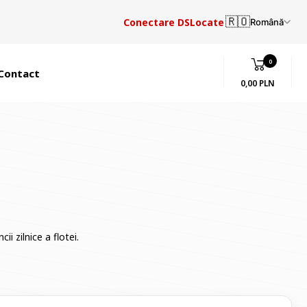
🇷🇴
Conectare DSLocate
Română
0
Contact
0,00 PLN
i zilnice a flotei.