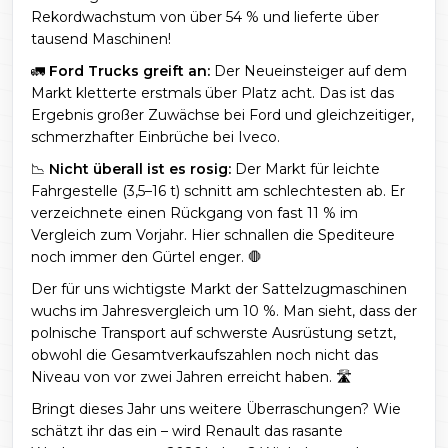
Rekordwachstum von über 54 % und lieferte über
tausend Maschinen!
🚛
Ford Trucks greift an:
Der Neueinsteiger auf dem
Markt kletterte erstmals über Platz acht. Das ist das
Ergebnis großer Zuwächse bei Ford und gleichzeitiger,
schmerzhafter Einbrüche bei Iveco.
📉
Nicht überall ist es rosig:
Der Markt für leichte
Fahrgestelle (3,5–16 t) schnitt am schlechtesten ab. Er
verzeichnete einen Rückgang von fast 11 % im
Vergleich zum Vorjahr. Hier schnallen die Spediteure
noch immer den Gürtel enger. 🛑
Der für uns wichtigste Markt der Sattelzugmaschinen
wuchs im Jahresvergleich um 10 %. Man sieht, dass der
polnische Transport auf schwerste Ausrüstung setzt,
obwohl die Gesamtverkaufszahlen noch nicht das
Niveau von vor zwei Jahren erreicht haben. 🛣️
Bringt dieses Jahr uns weitere Überraschungen? Wie
schätzt ihr das ein – wird Renault das rasante