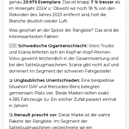
genau
29.979 Exemplare
. Das ist knapp
7 % besser
als
im Krisenjahr 2024! 📈 Obwohl wir noch 18 % von den
Rekorden des Jahres 2023 entfernt sind, holt die
Branche deutlich wieder Luft.
Was geschah an der Spitze der Rangliste? Das sind die
interessantesten Fakten:
🇸🇪
Schwedische Gigantenschlacht:
Volvo Trucks
und Scania lieferten sich ein Kopf-an-Kopf-Rennen.
Volvo gewinnt letztendlich in der Gesamtwertung und
bei den Sattelzugmaschinen. Scania gibt nicht auf und
dominiert im Segment der schweren Fahrgestelle!
🤝
Unglaubliches Unentschieden:
Eine beispiellose
Situation! DAF und Mercedes-Benz belegten
gemeinsam Platz vier. Beide Marken ließen exakt
4.385 Fahrzeuge zu. Ein solcher Zufall passiert einmal
in Jahren!
🚀
Renault prescht vor:
Diese Marke ist die wahre
Rakete der Rangliste. Im Segment der
Sattelzugmaschinen verzeichnete sie ein