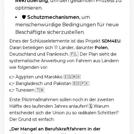
Rekrutierung
, um den gesamten Prozess zu
optimieren.
🛡️
Schutzmechanismen
, um
menschenwürdige Bedingungen für neue
Beschäftigte sicherzustellen.
Eines der Schlüsselelemente ist das Projekt
SDM4EU
.
Daran beteiligen sich 11 Länder, darunter
Polen
,
Deutschland und Frankreich. 🇵🇱 Der Plan sieht die
systematische Anwerbung von Fahrern aus Ländern
wie folgenden vor:
👉 Ägypten und Marokko 🇪🇬🇲🇦
👉 Bangladesch und Pakistan 🇧🇩🇵🇰
👉 Tunesien 🇹🇳
Erste Pilotmaßnahmen sollen noch in der zweiten
Hälfte des laufenden Jahres anlaufen! 🗓️ Warum
entscheidet sich die Union zu so radikalen Schritten?
Der Grund ist einfach:
„Der Mangel an Berufskraftfahrern in der