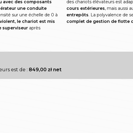
u avec des composants
des chariots élévateurs est ad
opérateur une conduite
cours extérieures
, mais aussi a
nsité sur une échelle de 0 à
entrepôts
. La polyvalence de s
iolent, le chariot est mis
complet de gestion de flotte d
e superviseur
après
eurs est de :
849,00 zł net