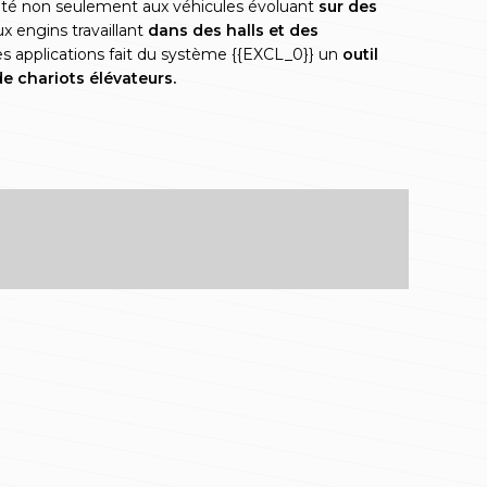
apté non seulement aux véhicules évoluant
sur des
ux engins travaillant
dans des halls et des
es applications fait du système {{EXCL_0}} un
outil
e chariots élévateurs.