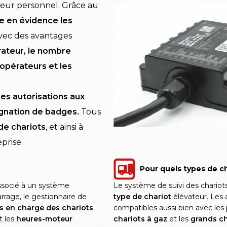
leur personnel. Grâce au
e en évidence les
vec des avantages
érateur, le nombre
 opérateurs et les
des autorisations aux
signation de badges.
Tous
 de chariots
, et ainsi à
prise.
Pour quels types de ch
socié à un système
Le système de suivi des chariot
rrage, le gestionnaire de
type de chariot
élévateur. Les a
es en charge des chariots
compatibles aussi bien avec les
t les
heures-moteur
chariots à gaz
et les
grands ch