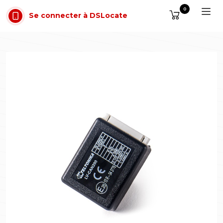
Aller au contenu
0
Se connecter à DSLocate