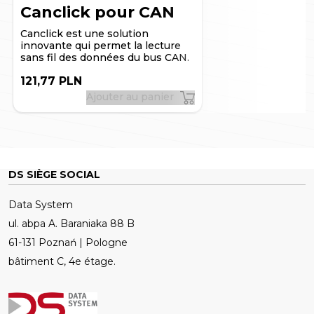
un ordinateur classique.
Canclick pour CAN
Canclick est une solution
innovante qui permet la lecture
sans fil des données du bus CAN.
121,77 PLN
Ajouter au panier
DS SIÈGE SOCIAL
Data System
ul. abpa A. Baraniaka 88 B
61-131 Poznań | Pologne
bâtiment C, 4e étage.