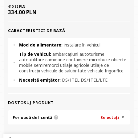
410.82 PLN
334.00 PLN
CARACTERISTICI DE BAZĂ
Mod de alimentare:
instalare în vehicul
Tip de vehicul:
ambarcațiuni autoturisme
autoutilitare camioane containere microbuze obiecte
mobile semiremorci utilaje agricole utilaje de
construcții vehicule de salubritate vehicule frigorifice
Necesită emițător:
DS/1TEL DS/1TEL/LTE
DOSTOSUJ PRODUKT
Perioadă de licență
Selectați
?