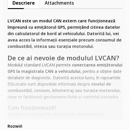
Descriere
Attachments
LVCAN este un modul CAN extern care funcționează
împreună cu emițătorul GPS, permițând citirea datelor
din calculatorul de bord al vehiculului. Datorită lui, vei
avea acces la informații esențiale precum consumul de
combustibil, viteza sau turația motorului.
De ce ai nevoie de modulul LVCAN?
Modulul standard LVCAN permite
conectarea emițătorului
GPS la magistrala CAN a vehiculului
, pentru a obține date
detaliate de diagnostic. Datorită acestui lucru, în rapoartele
DSLocate sunt disponibile informații despre
nivelul de
combustibil, consum, kilometraj sau turația motorului,
ceea ce facilitează gestionarea flotei și controlul costurilor.
Cum funcționează?
LVCAN se montează în vehicul și
se conectează la
instalația CAN,
apoi comunică cu localizatorul GPS.
Dispozitivul transmite datele către sistemul DSLocate, unde