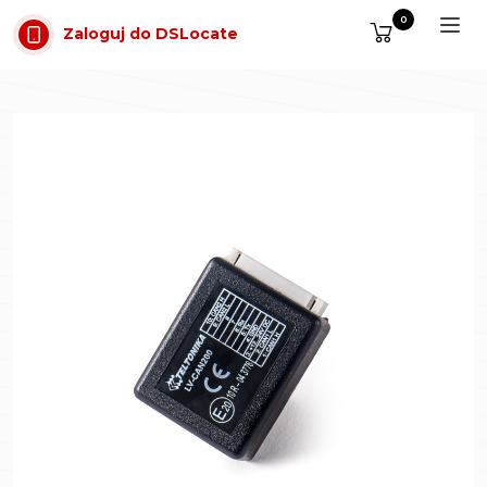
Przejdź do treści
0
Zaloguj do DSLocate