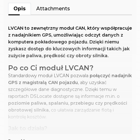
Opis
Attachments
LVCAN to zewnętrzny moduł CAN, który współpracuje
z nadajnikiem GPS, umożliwiając odczyt danych z
komputera pokładowego pojazdu. Dzięki niemu
zyskasz dostęp do kluczowych informacji takich jak
zużycie paliwa, prędkość czy obroty silnika.
Po co Ci moduł LVCAN?
Standardowy moduł LVCAN pozwala
połączyć nadajnik
GPS z magistralą CAN pojazdu
, aby uzyskać
szczegółowe dane diagnostyczne. Dzięki temu w
raportach DSLocate dostępne są informacje m.in. o
poziomie paliwa, spalaniu, przebiegu czy prędkości
obrotowej silnika,
co ułatwia zarządzanie flotą i
kontrolę kosztów.
Jak to działa?
LVCAN montowany jest w pojeździe i
łączony z