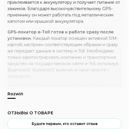
приклеивается к аккумулятору и получает питание от
зажимов. Благодаря высокочувствительному GPS-
приемнику он может работать под металлическим
капотом или крышкой аккумулятора.
GPS-локатор e-Toll готов к работе сразу после
установки.
Каждый локатор оснащен активной SIM-
картой, настроен соответствующим образом и сразу
же передает данные в систему e-Toll. Необходимо
только зарегистрировать компанию и транспортное
средство на государственном сайте e-Toll, используя
BusinessID. BusinessID включен в пакет вместе с
локатором.
Без контракта, бесплатно, без ежемесячных
платежей
. Никаких дополнительных формальностей,
просто выберите срок работы GPS-локатора e-Toll:
один год, два года, три года, а также гарантийный
срок и все! До окончания выбранного срока вы
ОТЗЫВЫ О ТОВАРЕ
можете продлить работу локатора еще на один
Будьте первым, кто оставит отзыв
период.