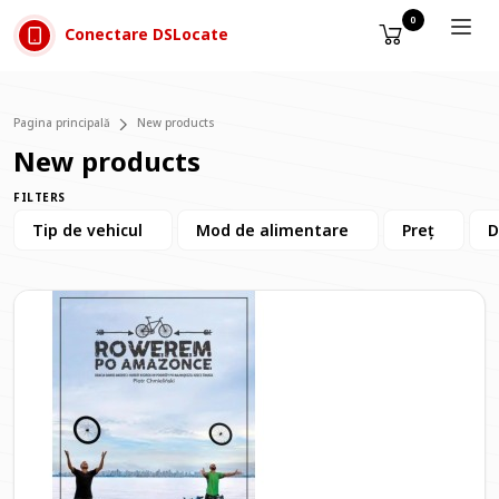
Sari la conținut
0
Conectare DSLocate
Pagina principală
New products
New products
FILTERS
Tip de vehicul
Mod de alimentare
Preț
D