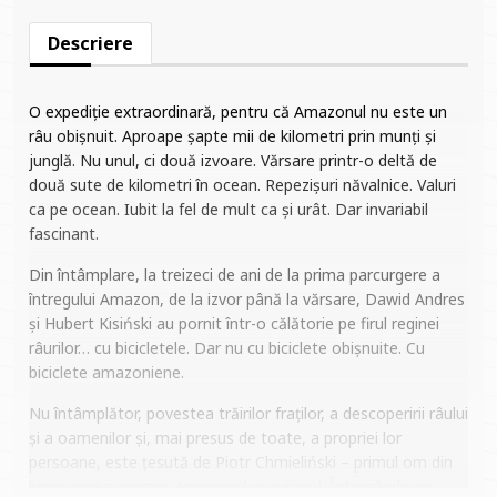
Descriere
O expediție extraordinară, pentru că Amazonul nu este un
râu obișnuit. Aproape șapte mii de kilometri prin munți și
junglă. Nu unul, ci două izvoare. Vărsare printr-o deltă de
două sute de kilometri în ocean. Repezișuri năvalnice. Valuri
ca pe ocean. Iubit la fel de mult ca și urât. Dar invariabil
fascinant.
Din întâmplare, la treizeci de ani de la prima parcurgere a
întregului Amazon, de la izvor până la vărsare, Dawid Andres
și Hubert Kisiński au pornit într-o călătorie pe firul reginei
râurilor… cu bicicletele. Dar nu cu biciclete obișnuite. Cu
biciclete amazoniene.
Nu întâmplător, povestea trăirilor fraților, a descoperirii râului
și a oamenilor și, mai presus de toate, a propriei lor
persoane, este țesută de Piotr Chmieliński – primul om din
lume care a parcurs Amazonul cu caiacul. Întorcându-se