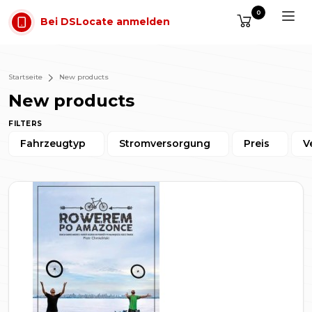
Zum Inhalt springen
0
Bei DSLocate anmelden
Startseite
New products
New products
FILTERS
Fahrzeugtyp
Stromversorgung
Preis
V