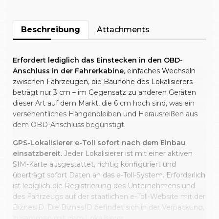
Beschreibung
Attachments
Erfordert lediglich das Einstecken in den OBD-
Anschluss in der Fahrerkabine
, einfaches Wechseln
zwischen Fahrzeugen, die Bauhöhe des Lokalisierers
beträgt nur 3 cm – im Gegensatz zu anderen Geräten
dieser Art auf dem Markt, die 6 cm hoch sind, was ein
versehentliches Hängenbleiben und Herausreißen aus
dem OBD-Anschluss begünstigt.
GPS-Lokalisierer e-Toll sofort nach dem Einbau
einsatzbereit.
Jeder Lokalisierer ist mit einer aktiven
SIM-Karte ausgestattet, richtig konfiguriert und
überträgt sofort Daten an das e-Toll-System. Erforderlich
ist lediglich die Registrierung des Unternehmens und
des Fahrzeugs auf der staatlichen e-Toll-Website mit der
BiznesID. Die BiznesID befindet sich in der Verpackung,
zusammen mit dem Lokalisierer.