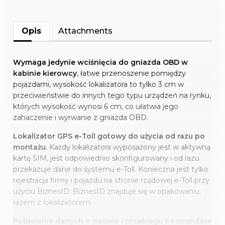
Opis
Attachments
Wymaga jedynie wciśnięcia do gniazda OBD w
kabinie kierowcy
, łatwe przenoszenie pomiędzy
pojazdami, wysokość lokalizatora to tylko 3 cm w
przeciwieństwie do innych tego typu urządzeń na rynku,
których wysokość wynosi 6 cm, co ułatwia jego
zahaczenie i wyrwanie z gniazda OBD.
Lokalizator GPS e-Toll gotowy do użycia od razu po
montażu.
Każdy lokalizatora wyposażony jest w aktywną
kartę SIM, jest odpowiednio skonfigurowany i od razu
przekazuje dane do systemu e-Toll. Konieczna jest tylko
rejestracja firmy i pojazdu na stronie rządowej e-Toll przy
użyciu BiznesID. BiznesID znajduje się w opakowaniu,
razem z lokalizatorem.
Pobieranie danych o paliwie i przebiegu z komputera