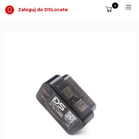
Przejdź do treści
0
Zaloguj do DSLocate