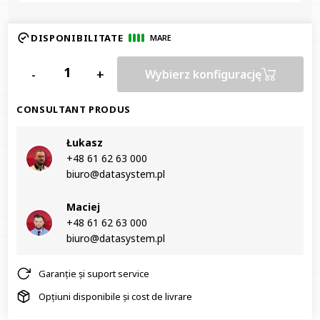
DISPONIBILITATE
MARE
-
+
Wybierz konfigurację
CONSULTANT PRODUS
Łukasz
+48 61 62 63 000‬
biuro@datasystem.pl
Maciej
+48 61 62 63 000‬
biuro@datasystem.pl
Garanție și suport service
Opțiuni disponibile și cost de livrare