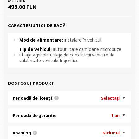
613.77 PLN
499.00 PLN
CARACTERISTICI DE BAZĂ
Mod de alimentare:
instalare în vehicul
Tip de vehicul:
autoutilitare camioane microbuze
utilaje agricole utilaje de construcții vehicule de
salubritate vehicule frigorifice
DOSTOSUJ PRODUKT
Perioadă de licență
Selectați
?
Perioadă de garanție
1 an
Roaming
Niciunul
?