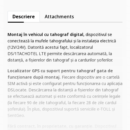
Descriere
Attachments
Montaj în vehicul cu tahograf digital,
dispozitivul se
conectează la mufele tahografului și la instalația electrică
(12V/24V). Datorită acestui fapt, localizatorul
DS/1TACHOTEL LTE permite descărcarea automată, la
distanță, a fișierelor din tahograf și a cardurilor șoferilor.
Localizator GPS cu suport pentru tahograf gata de
funcționare după montaj.
Fiecare dispozitiv are o cartelă
SIM activă și este configurat pentru funcționarea cu aplicația
DSLocate. Descărcarea la distanță a fișierelor din tahograf
se efectuează automat și este conformă cu cerințele legale
(la fiecare 90 de zile tahograful, la fiecare 28 de zile cardul
șoferului). În plus, dispozitivul suportă serviciile e-TOLL și
SentGeo.
Fără contract, în proprietate, cu garanție.
Dispozitivul