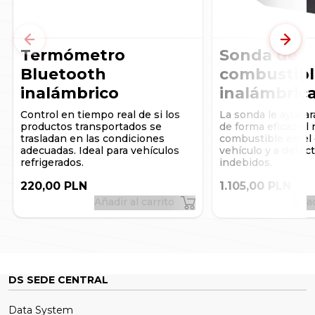
utiliza la aplicación DSLocate en un smartphone, las
notificaciones se enviarán al correo electrónico indicado
al crear la cuenta en el sistema DSLocate y podrán
consultarse a través del navegador en un ordenador
Anterior
Sigui
convencional.
Termómetro
Sonda de
Bluetooth
combustibl
inalámbrico
inalámbric
Control en tiempo real de si los
La sonda le ayuda
productos transportados se
de forma eficaz el 
trasladan en las condiciones
combustible en el 
adecuadas. Ideal para vehículos
vehículo y a detec
refrigerados.
indebidos.
220,00 PLN
1.105,00 PLN
Añadir al carrito
Añad
DS SEDE CENTRAL
Data System