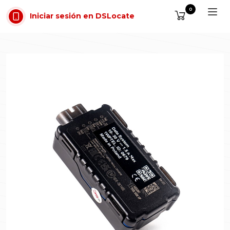
Saltar al contenido
0
Iniciar sesión en DSLocate