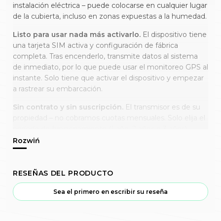
instalación eléctrica – puede colocarse en cualquier lugar
de la cubierta, incluso en zonas expuestas a la humedad.
Listo para usar nada más activarlo.
El dispositivo tiene
una tarjeta SIM activa y configuración de fábrica
completa. Tras encenderlo, transmite datos al sistema
de inmediato, por lo que puede usar el monitoreo GPS al
instante. Solo tiene que activar el dispositivo y empezar
a rastrear su embarcación.
Sin contrato y sin suscripción.
El transmisor es de su
propiedad – no cobramos cuotas mensuales. Solo elija el
período de funcionamiento (1 año, 2 años o 3 años).
Antes de que expire el período elegido puede prolongar
fácilmente su actividad. El producto tiene garantía.
Monitorización GPS y control total.
En el precio del
RESEÑAS DEL PRODUCTO
dispositivo recibe acceso gratuito a la plataforma
DSLocate, que le permite rastrear su embarcación en
Sea el primero en escribir su reseña
tiempo real, consultar el historial de rutas y configurar
medidas de seguridad adicionales. La monitorización en