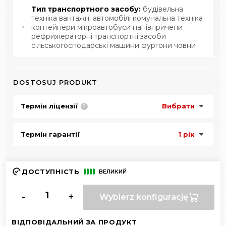
Тип транспортного засобу:
будівельна
техніка вантажні автомобілі комунальна техніка
контейнери мікроавтобуси напівпричепи
рефрижераторні транспортні засоби
сільськогосподарські машини фургони човни
DOSTOSUJ PRODUKT
Термін ліцензії
Вибрати
?
Термін гарантії
1 рік
ДОСТУПНІСТЬ
ВЕЛИКИЙ
-
+
Wybierz konfigurację
ВІДПОВІДАЛЬНИЙ ЗА ПРОДУКТ