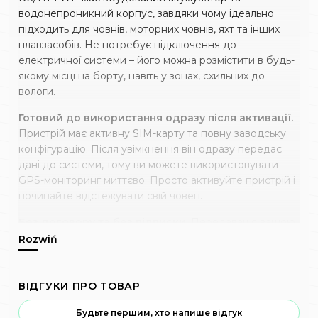
водонепроникний корпус, завдяки чому ідеально
підходить для човнів, моторних човнів, яхт та інших
плавзасобів. Не потребує підключення до
електричної системи – його можна розмістити в будь-
якому місці на борту, навіть у зонах, схильних до
вологи.
Готовий до використання одразу після активації.
Пристрій має активну SIM-карту та повну заводську
конфігурацію. Після увімкнення він одразу передає
дані до системи, тому ви можете використовувати
GPS-моніторинг миттєво. Просто активуйте пристрій і
починайте відстежувати свій човен.
Без договору та без підписки.
Передавач є вашою
власністю – ми не стягуємо щомісячних плат. Просто
оберіть термін роботи (1 рік, 2 роки або 3 роки). До
закінчення обраного терміну ви можете легко
продовжити його активність. Продукт має гарантію.
ВІДГУКИ ПРО ТОВАР
GPS-моніторинг і повний контроль.
У ціну
Будьте першим, хто напише відгук