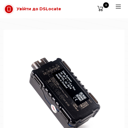
Перейти до основного вмісту
0
Увійти до DSLocate