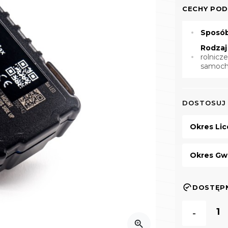
CECHY PO
Sposób
Rodzaj
rolnicz
samoch
DOSTOSUJ
Okres Lic
Okres Gwa
DOSTĘP
-
zoom_in