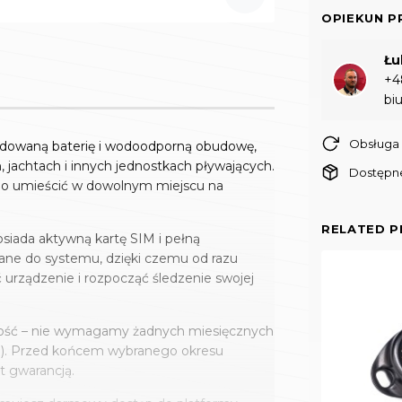
OPIEKUN 
Łu
+4
bi
Obsługa 
dowaną baterię i wodoodporną obudowę,
, jachtach i innych jednostkach pływających.
Dostępne
 go umieścić w dowolnym miejscu na
RELATED 
siada aktywną kartę SIM i pełną
dane do systemu, dzięki czemu od razu
rządzenie i rozpocząć śledzenie swojej
ność – nie wymagamy żadnych miesięcznych
lata). Przed końcem wybranego okresu
t gwarancją.