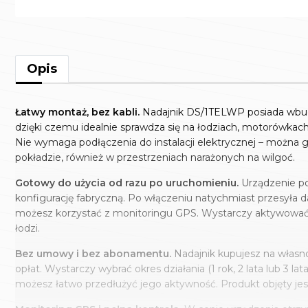
Opis
Łatwy montaż, bez kabli.
Nadajnik DS/1TELWP posiada wbu
dzięki czemu idealnie sprawdza się na łodziach, motorówkach
Nie wymaga podłączenia do instalacji elektrycznej – można
pokładzie, również w przestrzeniach narażonych na wilgoć.
Gotowy do użycia od razu po uruchomieniu.
Urządzenie po
konfigurację fabryczną. Po włączeniu natychmiast przesyła 
możesz korzystać z monitoringu GPS. Wystarczy aktywować u
łodzi.
Bez umowy i bez abonamentu.
Nadajnik kupujesz na włas
opłat. Wystarczy wybrać okres działania (1 rok, 2 lata lub 3 
możesz łatwo przedłużyć jego aktywność. Produkt objęty jes