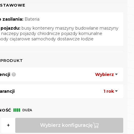
DSTAWOWE
 zasilania:
Bateria
 pojazdu:
busy kontenery maszyny budowlane maszyny
e naczepy pojazdy chłodnicze pojazdy komunalne
ody ciężarowe samochody dostawcze łodzie
 PRODUKT
encji
Wybierz
?
rancji
1 rok
NOŚĆ
DUŻA
+
Wybierz konfigurację