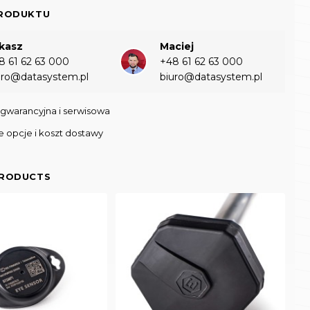
PRODUKTU
kasz
Maciej
8 61 62 63 000‬
+48 61 62 63 000‬
uro@datasystem.pl
biuro@datasystem.pl
gwarancyjna i serwisowa
 opcje i koszt dostawy
PRODUCTS