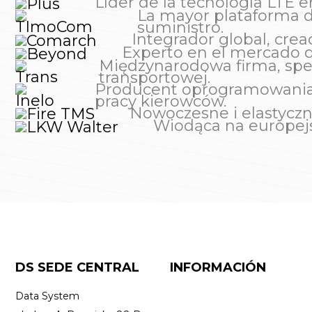
Líder de la tecnología LTE e
La mayor plataforma d
suministro.
Integrador global, crea
Experto en el mercado d
Międzynarodowa firma, spec
transportowej.
Producent oprogramowania d
pracy kierowców.
Nowoczesne i elastyczn
Wiodąca na europej
DS SEDE CENTRAL
INFORMACIÓN
Data System