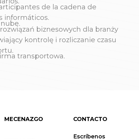
arios.
articipantes de la cadena de
s informáticos.
 nube.
 rozwiązań biznesowych dla branży
jący kontrolę i rozliczanie czasu
rtu.
irma transportowa.
MECENAZGO
CONTACTO
Escríbenos