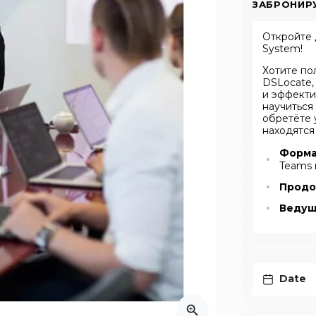
ЗАБРОНИР
Откройте 
System!
Хотите по
DSLocate,
и эффекти
научиться 
обретёте 
находятся
Форма
Teams 
Продо
Ведущ
Date
zoom_in