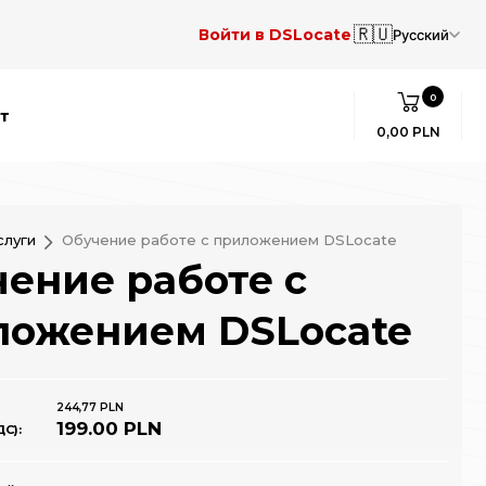
🇷🇺
Войти в DSLocate
Русский
0
т
0,00 PLN
слуги
Обучение работе с приложением DSLocate
ение работе с
ложением DSLocate
244,77 PLN
199.00 PLN
С):