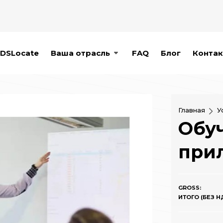
DSLocate
Ваша отрасль
FAQ
Блог
Контак
Главная
У
Обуч
при
GROSS:
ИТОГО (БЕЗ НД