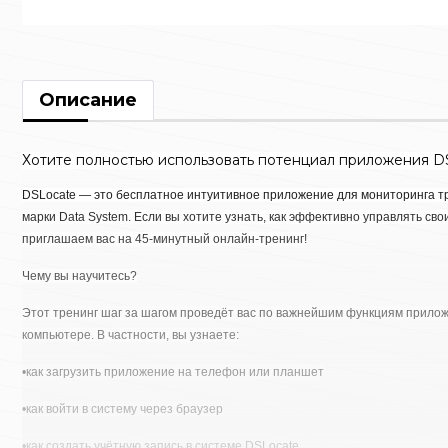
Описание
Хотите полностью использовать потенциал приложения DS
DSLocate — это бесплатное интуитивное приложение для мониторинга 
марки
Data System
. Если вы хотите узнать, как эффективно управлять св
приглашаем вас на 45-минутный онлайн-тренинг!
Чему вы научитесь?
Этот тренинг шаг за шагом проведёт вас по важнейшим функциям приложе
компьютере. В частности, вы узнаете:
•
как загрузить приложение на телефон или планшет
•
как войти в систему через браузер
•
как создать учётную запись в системе DSLocate