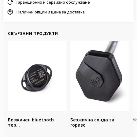
Гаранционно и сервизно обслужване
Налични опции и цена за доставка
СВЪРЗАНИ ПРОДУКТИ
Безжичен bluetooth
Безжична сонда за
У
тер...
гориво