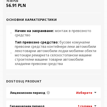
70.00 PLN
56.91 PLN
ОСНОВНИ ХАРАКТЕРИСТИКИ
Начин на захранване:
монтаж в превозното
средство
Тип превозно средство:
бусове комунални
превозни средства контейнери леки автомобили
лекотоварни автомобили лодки мобилни обекти
мотокари ремаркета селскостопански машини
строителни машини товарни автомобили
хладилни превозни средства
DOSTOSUJ PRODUKT
Лицензионен период
Изберете
?
Гаранционен период
1 година