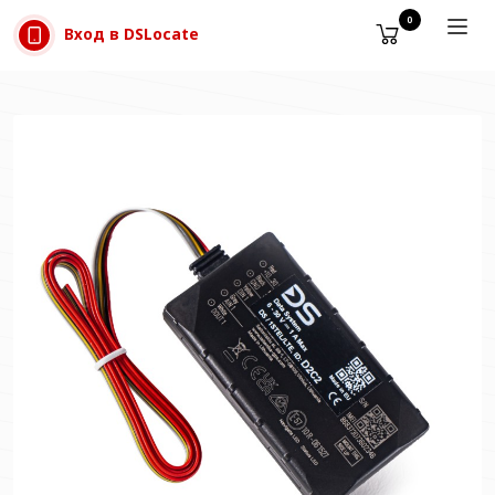
Прескачане към съдържанието
0
Вход в DSLocate