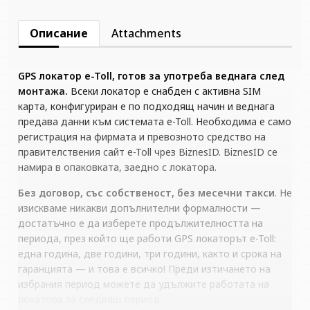
Описание
Attachments
GPS локатор e-Toll, готов за употреба веднага след
монтажа.
Всеки локатор е снабден с активна SIM
карта, конфигуриран е по подходящ начин и веднага
предава данни към системата e-Toll. Необходима е само
регистрация на фирмата и превозното средство на
правителствения сайт e-Toll чрез BiznesID. BiznesID се
намира в опаковката, заедно с локатора.
Без договор, със собственост, без месечни такси
. Не
изискваме никакви допълнителни формалности —
достатъчно е да изберете продължителността на
периода, през който ще работи GPS локаторът e-Toll:
една година, две години, три години, както и срока на
гаранцията — и това е всичко! Преди изтичането на
избрания период можете да удължите работата на
локатора за следващ период.