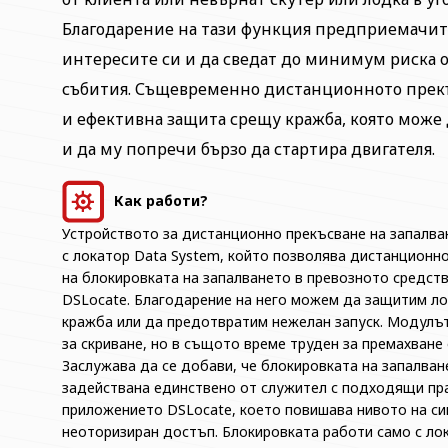
Благодарение на тази функция предприемачит
интересите си и да сведат до минимум риска 
събития. Същевременно дистанционното прекъ
и ефективна защита срещу кражба, която може
и да му попречи бързо да стартира двигателя.
Как работи?
Устройството за дистанционно прекъсване на запалва
с локатор Data System, който позволява дистанционн
на блокировката на запалването в превозното средст
DSLocate. Благодарение на него можем да защитим ло
кражба или да предотвратим нежелан запуск. Модулът 
за скриване, но в същото време труден за премахване
Заслужава да се добави, че блокировката на запалва
задействана единствено от служител с подходящи пра
приложението DSLocate, което повишава нивото на си
неоторизиран достъп. Блокировката работи само с лок