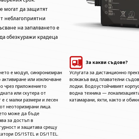
е могат да защитят
от неблагоприятни
сване на запалването е
 да обезкуражи крадеца
За какви съдове?
нето е модул, синхронизиран
Услугата за дистанционно прек
о активиране или изключване
всякакъв вид плавателни съдов
во чрез приложението
лодки. Водоустойчивият корпус
дката или скутера от
водна техника — локализацията
е с малки размери и лесен
катамарани, яхти, както и обик
 от неоторизирани лица.
нето може да бъде
ва за достъп в
гурност и защитава срещу
атори DS/1STEL и DS/1TEL.