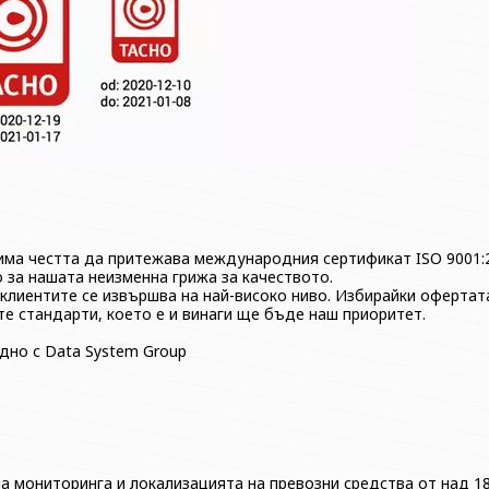
 има честта да притежава международния сертификат ISO 9001
 за нашата неизменна грижа за качеството.
клиентите се извършва на най-високо ниво. Избирайки офертата
е стандарти, което е и винаги ще бъде наш приоритет.
дно с Data System Group
на мониторинга и локализацията на превозни средства от над 1