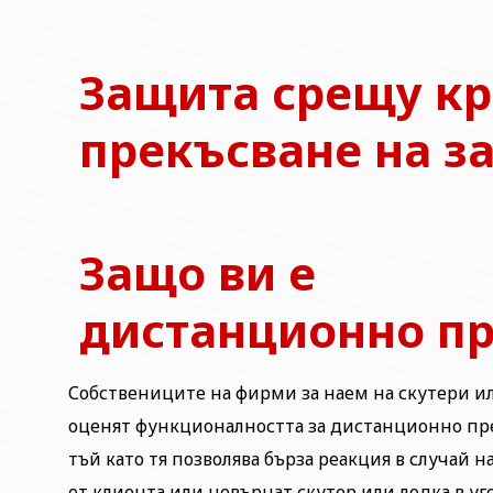
Защита срещу кр
прекъсване на з
Защо ви е
дистанционно пр
Собствениците на фирми за наем на скутери и
оценят функционалността за дистанционно пре
тъй като тя позволява бърза реакция в случай
от клиента или невърнат скутер или лодка в уг