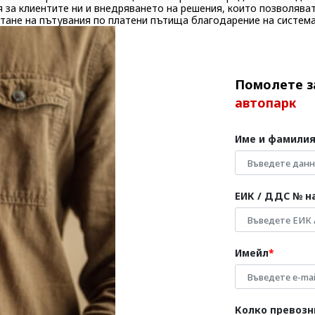
 за клиентите ни и внедряването на решения, които позволяват
итане на пътувания по платени пътища благодарение на система
Помолете з
автопарк
Име и фамили
ЕИК / ДДС № н
Имейл
Колко превозн