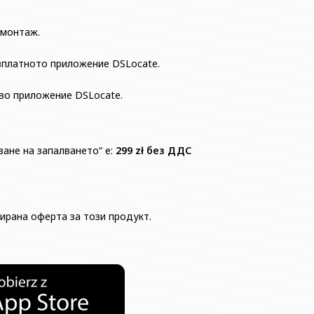
 монтаж.
езплатното приложение DSLocate.
иво приложение DSLocate.
ане на запалването“ е:
299 zł без ДДС
ирана оферта за този продукт.