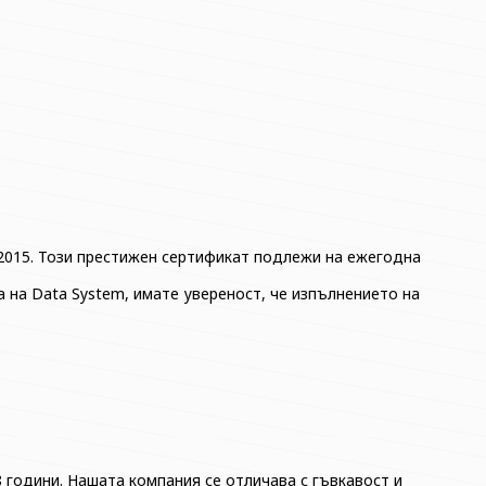
:2015. Този престижен сертификат подлежи на ежегодна
 на Data System, имате увереност, че изпълнението на
8 години. Нашата компания се отличава с гъвкавост и