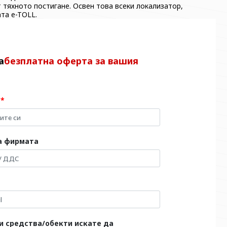
 тяхното постигане. Освен това всеки локализатор,
та e-TOLL.
а
безплатна оферта за вашия
я
а фирмата
и средства/обекти искате да