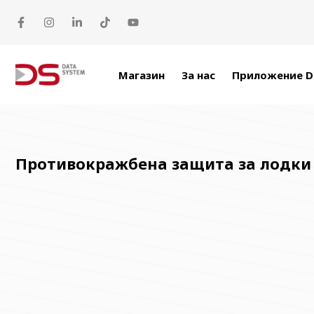
Прескачане към съдържанието
Магазин
За нас
Приложение D
Противокражбена защита за лодки 