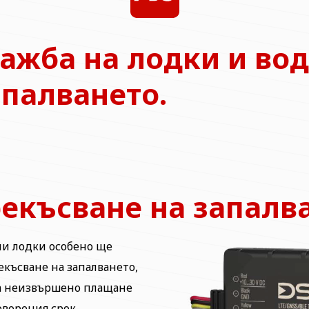
ажба на лодки и вод
апалването.
екъсване на запалва
ли лодки особено ще
късване на запалването,
 на неизвършено плащане
оворения срок.