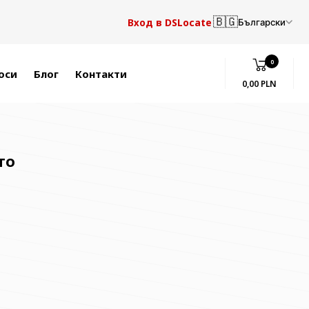
🇧🇬
Вход в DSLocate
Български
0
оси
Блог
Контакти
0,00 PLN
то