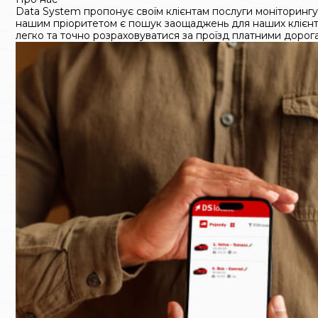
Data System пропонує своїм клієнтам послуги моніторингу 
нашим пріоритетом є пошук заощаджень для наших клієнтів
легко та точно розраховуватися за проїзд платними дорог