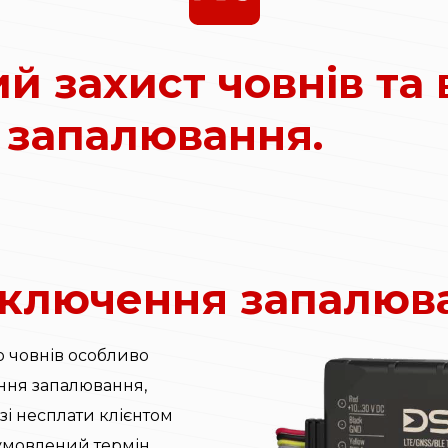
 захист човнів та 
 запалювання.
дключення запалюв
о човнів особливо
ння запалювання,
зі несплати клієнтом
умовлений термін.