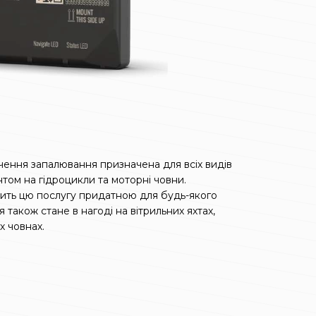
чення запалювання призначена для всіх видів
том на гідроцикли та моторні човни.
ть цю послугу придатною для будь-якого
 також стане в нагоді на вітрильних яхтах,
х човнах.