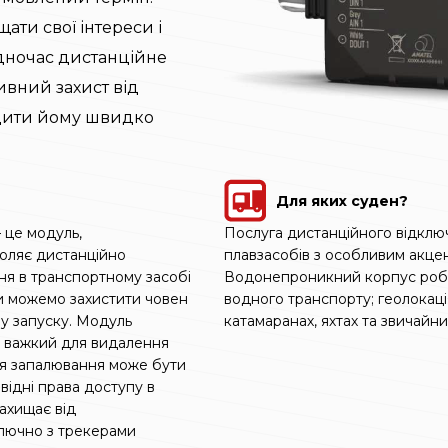
ати свої інтереси і
одночас дистанційне
вний захист від
адити йому швидко
Для яких суден?
 це модуль,
Послуга дистанційного відклю
воляє дистанційно
плавзасобів з особливим акцен
ня в транспортному засобі
Водонепроникний корпус роби
и можемо захистити човен
водного транспорту; геолокація
му запуску. Модуль
катамаранах, яхтах та звичайни
ас важкий для видалення
ня запалювання може бути
відні права доступу в
захищає від
лючно з трекерами