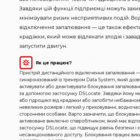
Завдяки цій функції підприємці можуть захищ
мінімізувати ризик несприятливих подій. В
відключення запалювання — це також ефекти
крадіжки, який може відлякати злодія і зав
запустити двигун.
Як це працює?
Пристрій дистанційного відключення запалювання —
синхронізований із трекером Data System, який доз
активувати або деактивувати блокування запалюван
за допомогою застосунку DSLocate. Завдяки йому м
або гідроцикл від крадіжки або запобігти небажано
невеликих розмірів і легкий у приховуванні, водноч
сторонніми особами. Варто зазначити, що блокуван
активоване виключно співробітником, який має відпо
застосунку DSLocate, що підвищує рівень безпеки і 
несанкціонованого доступу. Блокування працює вик