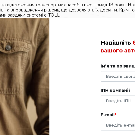
та відстеження транспортних засобів вже понад 18 років. Наша
 та впровадження рішень, що дозволяють їх досягти. Крім то
ами завдяки системі e-TOLL.
Надішліть
вашого авт
Ім'я та прізви
ІПН компанії
E-mail