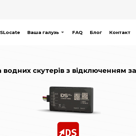
SLocate
Ваша галузь
FAQ
Блог
Контакт
а водних скутерів з відключенням 