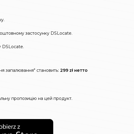
у.
коштовному застосунку DSLocate.
у DSLocate.
ня запалювання" становить:
299 zł нетто
альну пропозицію на цей продукт.