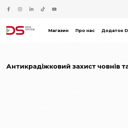
Перейти до основного вмісту
Магазин
Про нас
Додаток D
Антикрадіжковий захист човнів т