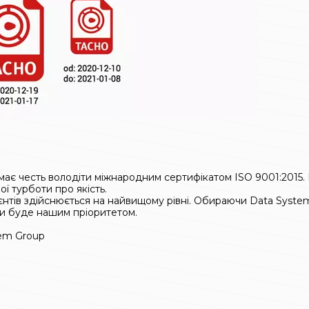
і, має честь володіти міжнародним сертифікатом ISO 9001:201
ї турботи про якість.
ієнтів здійснюється на найвищому рівні. Обираючи Data Syst
ди буде нашим пріоритетом.
tem Group