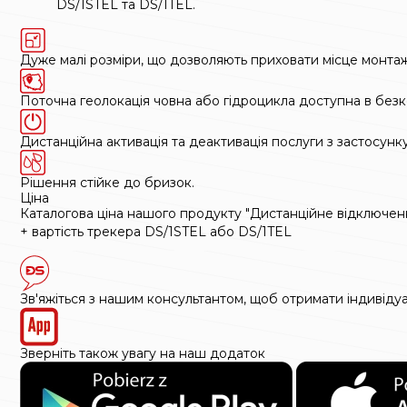
DS/1STEL та DS/1TEL.
Дуже малі розміри, що дозволяють приховати місце монтаж
Поточна геолокація човна або гідроцикла доступна в без
Дистанційна активація та деактивація послуги з застосунк
Рішення стійке до бризок.
Ціна
Каталогова ціна нашого продукту "Дистанційне відключен
+ вартість трекера DS/1STEL або DS/1TEL
Зв'яжіться з нашим консультантом, щоб отримати індивіду
Зверніть також увагу на наш додаток