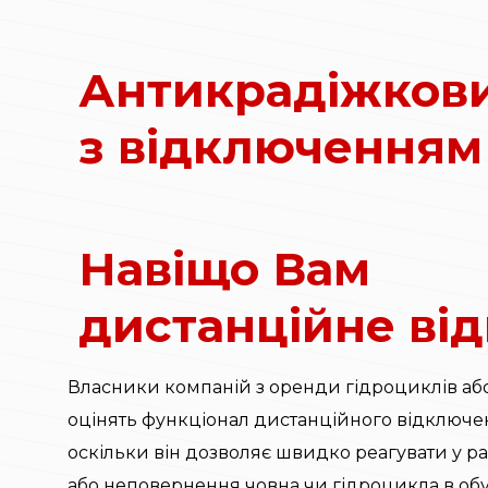
Антикрадіжковий
з відключенням
Навіщо Вам
дистанційне ві
Власники компаній з оренди гідроциклів аб
оцінять функціонал дистанційного відключе
оскільки він дозволяє швидко реагувати у ра
або неповернення човна чи гідроцикла в об