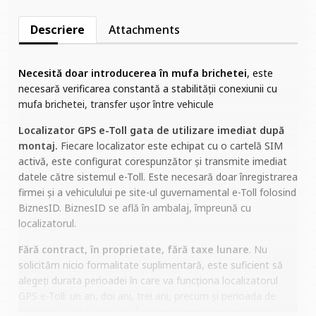
Descriere
Attachments
Necesită doar introducerea în mufa brichetei
, este
necesară verificarea constantă a stabilității conexiunii cu
mufa brichetei, transfer ușor între vehicule
Localizator GPS e-Toll gata de utilizare imediat după
montaj.
Fiecare localizator este echipat cu o cartelă SIM
activă, este configurat corespunzător și transmite imediat
datele către sistemul e-Toll. Este necesară doar înregistrarea
firmei și a vehiculului pe site-ul guvernamental e-Toll folosind
BiznesID. BiznesID se află în ambalaj, împreună cu
localizatorul.
Fără contract, în proprietate, fără
taxe lunare
. Nu
solicităm nicio formalitate suplimentară, este suficient să
alegeți durata perioadei în care va funcționa localizatorul
GPS e-Toll: un an, doi ani, trei ani, precum și perioada de
garanție și asta este tot! Înainte de expirarea perioadei