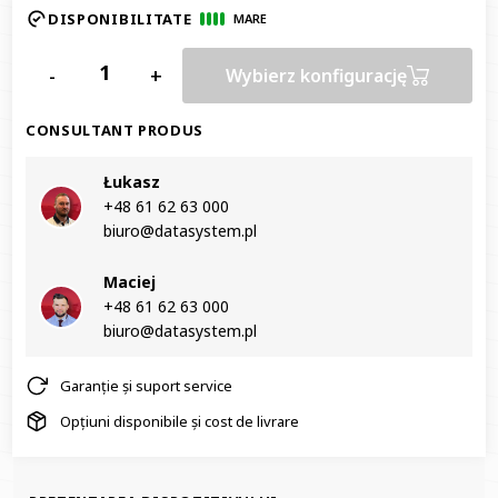
DISPONIBILITATE
MARE
-
+
Wybierz konfigurację
CONSULTANT PRODUS
Łukasz
+48 61 62 63 000‬
biuro@datasystem.pl
Maciej
+48 61 62 63 000‬
biuro@datasystem.pl
Garanție și suport service
Opțiuni disponibile și cost de livrare