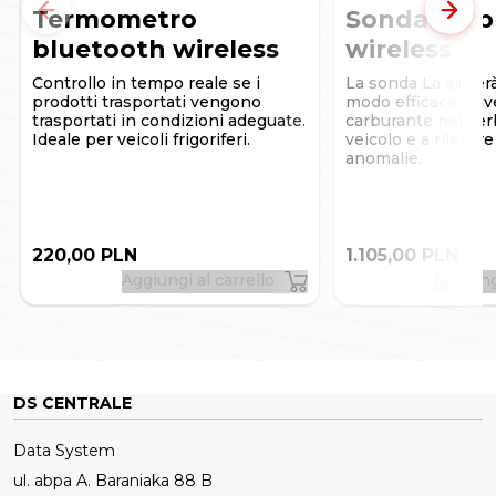
computer standard.
Termometro
Sonda carb
Precedente
Succe
bluetooth wireless
wireless
Controllo in tempo reale se i
La sonda La aiuterà
prodotti trasportati vengono
modo efficace il liv
trasportati in condizioni adeguate.
carburante nel ser
Ideale per veicoli frigoriferi.
veicolo e a rilevar
anomalie.
220,00 PLN
1.105,00 PLN
Aggiungi al carrello
Aggiung
DS CENTRALE
Data System
ul. abpa A. Baraniaka 88 B