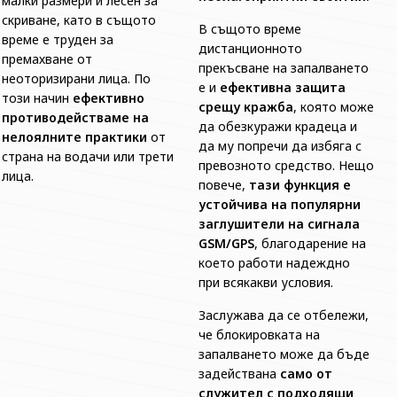
малки размери и лесен за
скриване, като в същото
В същото време
време е труден за
дистанционното
премахване от
прекъсване на запалването
неоторизирани лица. По
е и
ефективна защита
този начин
ефективно
срещу кражба
, която може
противодействаме на
да обезкуражи крадеца и
нелоялните практики
от
да му попречи да избяга с
страна на водачи или трети
превозното средство. Нещо
лица.
повече,
тази функция е
устойчива на популярни
заглушители на сигнала
GSM/GPS
, благодарение на
което работи надеждно
при всякакви условия.
Заслужава да се отбележи,
че блокировката на
запалването може да бъде
задействана
само от
служител с подходящи