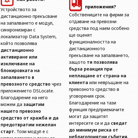
приложения?
Устройството за
Собствениците на фирми за
дистанционно прекъсване
отдаване на превозни
на запалването е модул,
средства под наем особено
синхронизиран с
ще оценят
локализатор Data System,
функционалността на
който позволява
дистанционното
дистанционно
прекъсване на запалването,
активиране или
защото
тя позволява
изключване на
бърза реакция при
блокировката на
неплащане от страна на
запалването в
клиента
или невръщане на
превозното средство
чрез
превозното средство в
приложението DSLocate.
уговорения срок.
Благодарение на него
Благодарение на тази
можем да
защитим
функция предприемачите
нашето превозно
могат да защитят
средство от кражба и да
интересите си и да
сведат
предотвратим нежелан
до минимум риска от
старт.
Този модул е с
неблагоприятни събития.