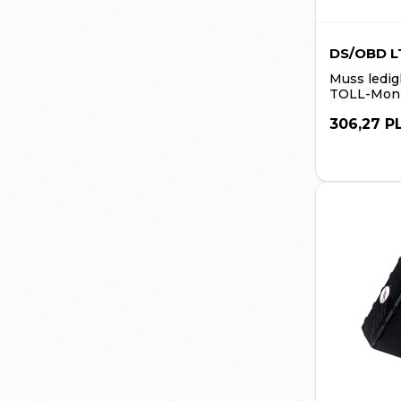
DS/OBD L
Muss ledig
TOLL-Moni
306,27 P