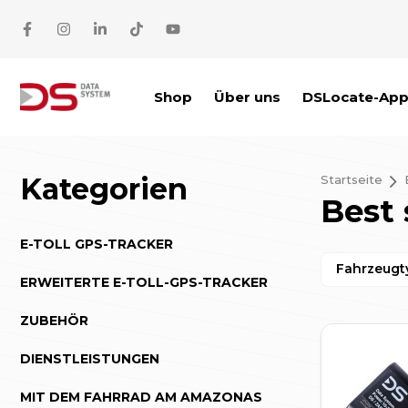
Zum Inhalt springen
Shop
Über uns
DSLocate-Ap
Kategorien
Startseite
Best 
E-TOLL GPS-TRACKER
Fahrzeugt
ERWEITERTE E-TOLL-GPS-TRACKER
ZUBEHÖR
DIENSTLEISTUNGEN
MIT DEM FAHRRAD AM AMAZONAS