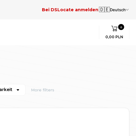
🇩🇪
Bei DSLocate anmelden
Deutsch
0
0,00 PLN
arkeit
More filters