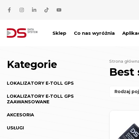
Przejdź do treści
Sklep
Co nas wyróżnia
Aplika
Kategorie
Strona główn
Best 
LOKALIZATORY E-TOLL GPS
Rodzaj po
LOKALIZATORY E-TOLL GPS
ZAAWANSOWANE
AKCESORIA
USŁUGI