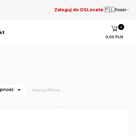
🇵🇱
Zaloguj do DSLocate
Polski
0
kt
0,00 PLN
ępność
Więcej filtrów