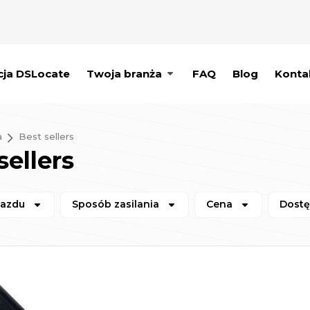
cja DSLocate
Twoja branża
FAQ
Blog
Konta
a
Best sellers
sellers
jazdu
Sposób zasilania
Cena
Dost