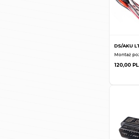
DS/AKU L
Montaż poz
120,00 P