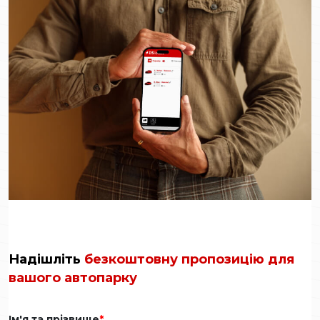
Надішліть
безкоштовну пропозицію для
вашого автопарку
Ім'я та прізвище