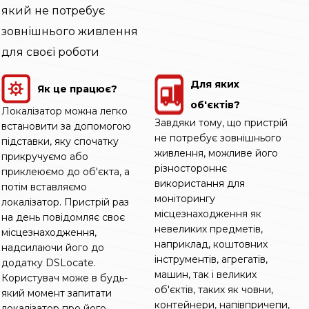
який не потребує
зовнішнього живлення
для своєї роботи
Для яких
Як це працює?
об'єктів?
Локалізатор можна легко
Завдяки тому, що пристрій
встановити за допомогою
не потребує зовнішнього
підставки, яку спочатку
живлення, можливе його
прикручуємо або
різностороннє
приклеюємо до об'єкта, а
використання для
потім вставляємо
моніторингу
локалізатор. Пристрій раз
місцезнаходження як
на день повідомляє своє
невеликих предметів,
місцезнаходження,
наприклад, коштовних
надсилаючи його до
інструментів, агрегатів,
додатку DSLocate.
машин, так і великих
Користувач може в будь-
об'єктів, таких як човни,
який момент запитати
контейнери, напівпричепи,
локалізатор про його