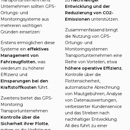
Transportunternehmens.
zu
nachhaltiger
Unternehmen sollten GPS-
Entwicklung und der
Ortungs- und
Reduzierung von CO2-
Monitoringsysteme aus
Emissionen
unterstützen.
mehreren wichtigen
Zusammenfassend bringt
Gründen einsetzen:
die Nutzung von GPS-
Erstens ermöglichen diese
Ortungs- und
Systeme ein
effektives
Monitoringsystemen
Management von
Transportunternehmen eine
Fahrzeugflotten
, was
Reihe von Vorteilen, etwa
wiederum zu höherer
höhere operative Effizienz
,
Effizienz und
Kontrolle über die
Einsparungen bei den
Flottensicherheit,
Kraftstoffkosten
führt.
automatische Abrechnung
von Mautgebühren, Analyse
Zweitens bietet das GPS-
von Datenauswertungen,
Monitoring
verbesserter Kundenservice
Transportunternehmen
und das Streben nach
Kontrolle über die
nachhaltiger Entwicklung.
Sicherheit ihrer Flotte
,
All dies führt zu einer