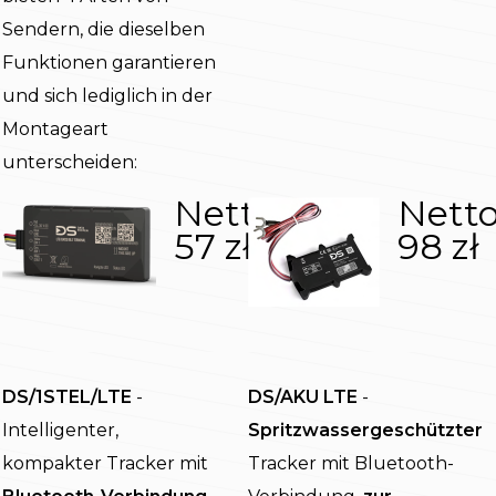
Sendern, die dieselben
Funktionen garantieren
und sich lediglich in der
Montageart
unterscheiden:
Nettopreis:
Netto
57 zł
98 zł
DS/1STEL/LTE
-
DS/AKU LTE
-
Intelligenter,
Spritzwassergeschützter
kompakter Tracker mit
Tracker mit Bluetooth-