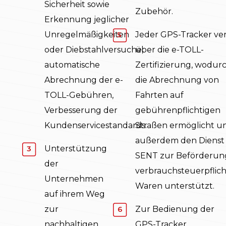
Sicherheit sowie
Zubehör.
Erkennung jeglicher
Unregelmäßigkeiten
Jeder GPS-Tracker ve
oder Diebstahlversuche,
über die e-TOLL-
automatische
Zertifizierung, wodur
Abrechnung der e-
die Abrechnung von
TOLL-Gebühren,
Fahrten auf
Verbesserung der
gebührenpflichtigen
Kundenservicestandards.
Straßen ermöglicht u
außerdem den Dienst
Unterstützung
SENT zur Beförderun
der
verbrauchsteuerpflich
Unternehmen
Waren unterstützt.
auf ihrem Weg
zur
Zur Bedienung der
nachhaltigen
GPS-Tracker