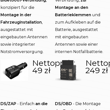
Bluetooth-Verbindung
,
Verbindung,
zur
konzipiert für die
Montage an den
Montage in der
Batterieklemmen
und
Fahrzeuginstallation
,
zum Aufkleben auf die
ausgestattet mit
Batterie, ausgestattet
eingebauten Antennen
mit eingebauten
sowie integrierter
Antennen sowie einer
Notstromversorgung.
internen Notfallbatterie.
Nettopreis:
Nettop
49 zł
249 zł
DS/ZAP
- Einfach
an die
DS/OBD
- Die Montage