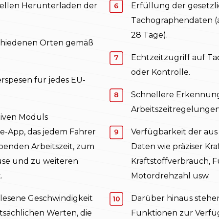
uellen Herunterladen der
Erfüllung der gesetzl
Tachographendaten (al
28 Tage).
schiedenen Orten gemäß
Echtzeitzugriff auf 
oder Kontrolle.
spesen für jedes EU-
Schnellere Erkennung
Arbeitszeitregelungen
tiven Moduls
e-App, das jedem Fahrer
Verfügbarkeit der au
ibenden Arbeitszeit, zum
Daten wie präziser Kr
se und zu weiteren
Kraftstoffverbrauch, F
.
Motordrehzahl usw.
lesene Geschwindigkeit
Darüber hinaus stehe
sächlichen Werten, die
Funktionen zur Verfü