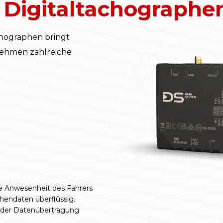
 Digitaltachographe
chographen bringt
nehmen zahlreiche
e Anwesenheit des Fahrers
endaten überflüssig.
t der Datenübertragung