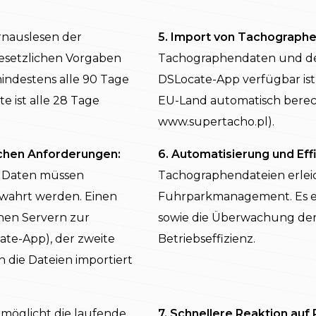
rnauslesen der
5. Import von Tachographe
esetzlichen Vorgaben
Tachographendaten und des
ndestens alle 90 Tage
DSLocate-App verfügbar ist,
e ist alle 28 Tage
EU-Land automatisch berec
www.supertacho.pl).
ichen Anforderungen:
6. Automatisierung und Effi
 Daten müssen
Tachographendateien erleic
ewahrt werden. Einen
Fuhrparkmanagement. Es e
inen Servern zur
sowie die Überwachung der 
ate-App), der zweite
Betriebseffizienz.
 die Dateien importiert
möglicht die laufende
7. Schnellere Reaktion auf