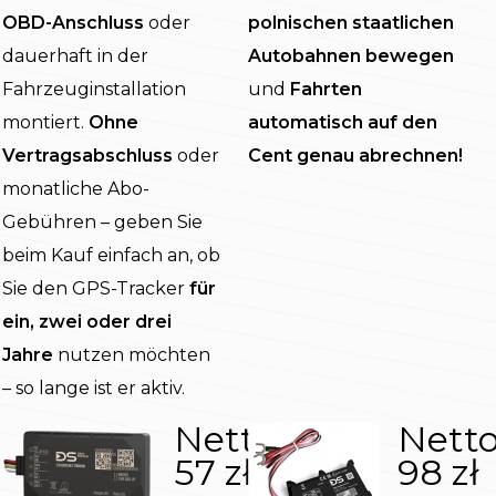
OBD-Anschluss
oder
polnischen staatlichen
dauerhaft in der
Autobahnen bewegen
Fahrzeuginstallation
und
Fahrten
montiert.
Ohne
automatisch auf den
Vertragsabschluss
oder
Cent genau abrechnen!
monatliche Abo-
Gebühren – geben Sie
beim Kauf einfach an, ob
Sie den GPS-Tracker
für
ein, zwei oder drei
Jahre
nutzen möchten
– so lange ist er aktiv.
Nettopreis:
Netto
57 zł
98 zł