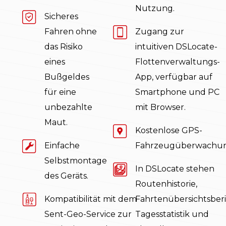
Nutzung.
Sicheres
Fahren ohne
Zugang zur
das Risiko
intuitiven DSLocate-
eines
Flottenverwaltungs-
Bußgeldes
App, verfügbar auf
für eine
Smartphone und PC
unbezahlte
mit Browser.
Maut.
Kostenlose GPS-
Einfache
Fahrzeugüberwachun
Selbstmontage
In DSLocate stehen
des Geräts.
Routenhistorie,
Kompatibilität mit dem
Fahrtenübersichtsberi
Sent-Geo-Service zur
Tagesstatistik und