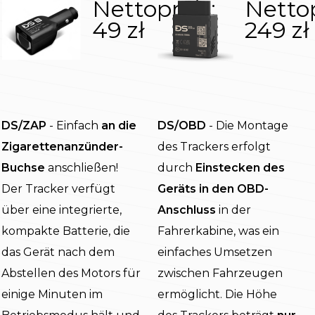
Nettopreis:
Nettop
49 zł
249 zł
DS/ZAP
- Einfach
an die
DS/OBD
- Die Montage
Zigarettenanzünder-
des Trackers erfolgt
Buchse
anschließen!
durch
Einstecken des
Der Tracker verfügt
Geräts in den OBD-
über eine integrierte,
Anschluss
in der
kompakte Batterie, die
Fahrerkabine, was ein
das Gerät nach dem
einfaches Umsetzen
Abstellen des Motors für
zwischen Fahrzeugen
einige Minuten im
ermöglicht. Die Höhe