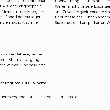
 das Gerät Daten mit hoher
Überwachung des Türstatus des A
er Auflieger abgekoppelt,
Waren erhöht. Unsere Lösungen 
ein Minimum, um Energie zu
und Zuverlässigkeit, sondern sin
n. Sobald der Auflieger
Bedürfnisse des Kunden angepa
und ermöglicht so eine
Sicherheit der transportierten W
sstarker Batterie, der bei
xterne Stromversorgung
eriewechsel, und das Gerät
 beträgt:
599,00 PLN netto
uelles Angebot für dieses Produkt zu erhalten.