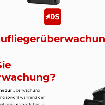
ufliegerüberwachu
ie
erwachung?
steme zur Überwachung
lgung sowohl während der
uationen ermöglichen, in