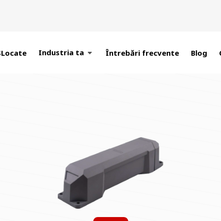
Industria ta
SLocate
Întrebări frecvente
Blog