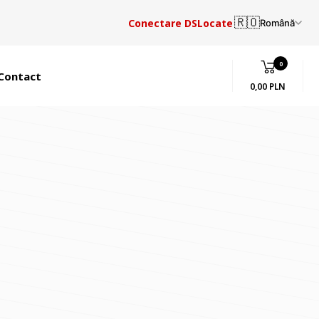
🇷🇴
Conectare DSLocate
Română
0
Contact
0,00 PLN