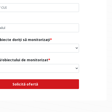
biecte doriți să monitorizați
ui/obiectului de monitorizat
Solicită ofertă