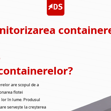
itorizarea container
e
containerelor?
relor are scopul de a
onarea flotei
 lor în lume. Produsul
care servește la creșterea