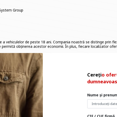
a System Group
e a vehiculelor de peste 18 ani. Compania noastră se distinge prin flex
le permită obținerea acestor economii. În plus, fiecare localizator o
Cereți
o ofer
dumneavoas
Nume și prenu
CIF / CUI firmă