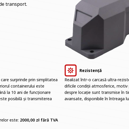
 de transport.
Rezistență
care surprinde prin simplitatea
Realizat într-o carcasă ultra-rezist
eriorul containerului este
dificile condiții atmosferice, motiv 
ă la 10 ani de funcționare
despre locație sunt transmise în tim
este posibilă și transmiterea
avansate, disponibile în întreaga l
relor este:
2000,00 zł fără TVA